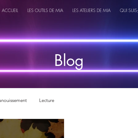
ACCUEIL
LES OUTILS DE MIA
LES ATELIERS DE MIA
QUI SUIS-
Blog
anouissement
Lecture