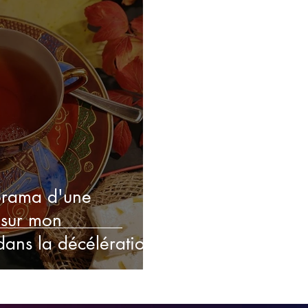
orama d'une
 sur mon
ns la décélération