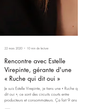
22 mars 2020
10 min de lecture
Rencontre avec Estelle
Virepinte, gérante d'une
« Ruche qui dit oui »
Je suis Estelle Virepinte, je tiens une « Ruche qui
dit oui », ce sont des circuits courts entre
producteurs et consommateurs. Ça fait 9 ans