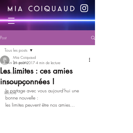
Post
Tous les posts
Mia Coiquaud
Tous les posts
21 août 2017
4 min de lecture
Les limites : ces amies
Rencontres
insoupçonnées !
Épanouissement
Je partage avec vous aujourd’hui une 
Lecture
bonne nouvelle :
les limites peuvent être nos amies…