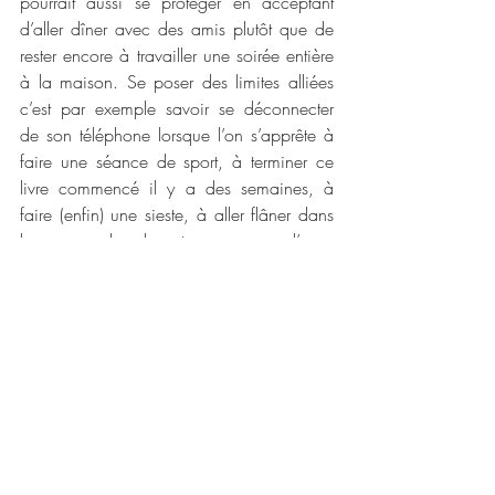
pourrait aussi se protéger en acceptant 
d’aller dîner avec des amis plutôt que de 
rester encore à travailler une soirée entière 
à la maison. Se poser des limites alliées 
c’est par exemple savoir se déconnecter 
de son téléphone lorsque l’on s’apprête à 
faire une séance de sport, à terminer ce 
livre commencé il y a des semaines, à 
faire (enfin) une sieste, à aller flâner dans 
les rues ou dans la nature parce que l’on a 
besoin de se ressourcer.
Se mettre des limites protectrices n’est pas 
s’empêcher d’aller vers ses projets et ses 
aspirations, c’est au contraire s’en donner 
les moyens.
 C’est être à l’écoute de ses 
besoins, de son rythme et les respecter. 
Ainsi, c’est à nous de distinguer les limites 
que nous nous imposons inconsciemment 