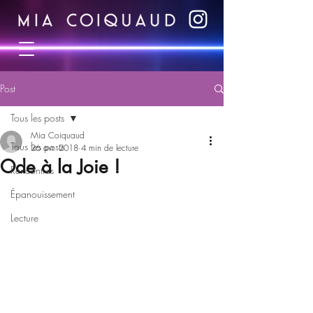
Post
Tous les posts
Mia Coiquaud
Tous les posts
26 avr. 2018
4 min de lecture
Ode à la Joie !
Rencontres
Épanouissement
Lecture