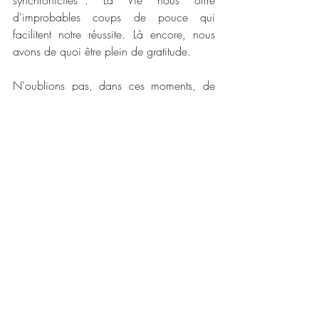
synchronicités*. La Vie nous offre 
d'improbables coups de pouce qui 
facilitent notre réussite. Là encore, nous 
avons de quoi être plein de gratitude.
N'oublions pas, dans ces moments, de 
célébrer, à notre façon, chaque petit pas, 
chaque petite réussite, chaque barrière 
levée, chaque peur dépassée. Ainsi nous 
entretenons notre Joie, notre plaisir et notre 
légèreté. De cette manière, nous 
continuons de faire pousser nos aile.
Bon envol !