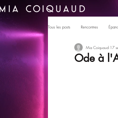
Tous les posts
Rencontres
Épano
Mia Coiquaud
17 s
Ode à l'