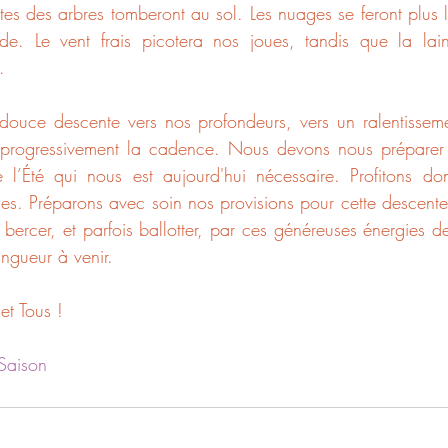
tes des arbres tomberont au sol. Les nuages se feront plus l
mide. Le vent frais picotera nos joues, tandis que la lai
.
uce descente vers nos profondeurs, vers un ralentissemen
e progressivement la cadence. Nous devons nous préparer à
 l’Été qui nous est aujourd'hui nécessaire. Profitons do
es. Préparons avec soin nos provisions pour cette descente p
bercer, et parfois ballotter, par ces généreuses énergies de
ngueur à venir.
et Tous !
Saison