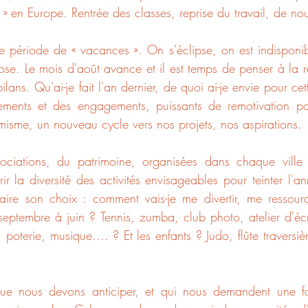
» en Europe. Rentrée des classes, reprise du travail, de nouv
ne période de « vacances ». On s’éclipse, on est indisponi
se. Le mois d'août avance et il est temps de penser à la re
ans. Qu'ai-je fait l'an dernier, de quoi ai-je envie pour cett
ments et des engagements, puissants de remotivation pou
isme, un nouveau cycle vers nos projets, nos aspirations.
ociations, du patrimoine, organisées dans chaque ville
r la diversité des activités envisageables pour teinter l'an
ire son choix : comment vais-je me divertir, me ressourc
ptembre à juin ? Tennis, zumba, club photo, atelier d'écrit
, poterie, musique…. ? Et les enfants ? Judo, flûte traversiè
ue nous devons anticiper, et qui nous demandent une fo