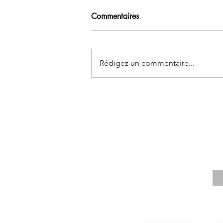
Commentaires
Soi et les Autres
Rédigez un commentaire...
S'
E-m