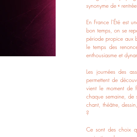
synonyme de « rentrée 
En France l'Été est u
bon temps, on se repo
période propice aux bil
le temps des renonce
enthousiasme et dynam
Les journées des ass
permettent de découvri
vient le moment de fa
chaque semaine, de se
chant, théâtre, dessin
?
Ce sont des choix q