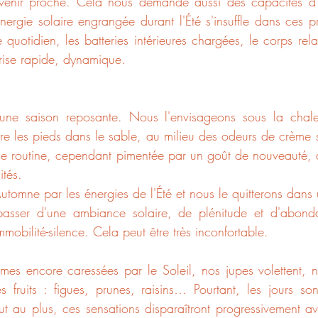
venir proche. Cela nous demande aussi des capacités d'o
’énergie solaire engrangée durant l'Été s'insuffle dans ces pr
quotidien, les batteries intérieures chargées, le corps relax
prise rapide, dynamique.
une saison reposante. Nous l'envisageons sous la chale
ore les pieds dans le sable, au milieu des odeurs de crème so
 de routine, cependant pimentée par un goût de nouveauté, 
ités.
tomne par les énergies de l'Été et nous le quitterons dans u
passer d'une ambiance solaire, de plénitude et d'abond
mmobilité-silence. Cela peut être très inconfortable.
es encore caressées par le Soleil, nos jupes volettent, 
 fruits : figues, prunes, raisins… Pourtant, les jours son
t au plus, ces sensations disparaîtront progressivement ave