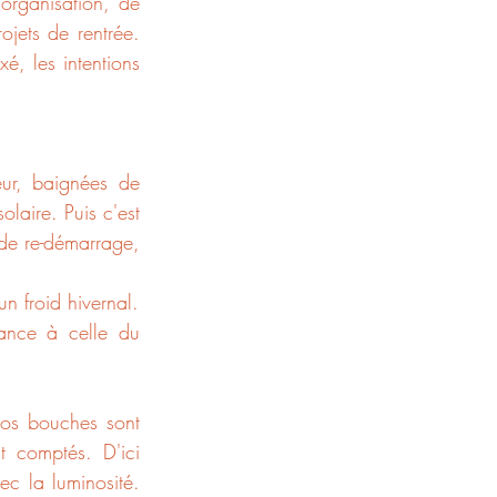
rganisation, de 
ojets de rentrée. 
é, les intentions 
ur, baignées de 
laire. Puis c'est 
de re-démarrage, 
n froid hivernal.
ance à celle du 
nos bouches sont 
t comptés. D'ici 
c la luminosité. 