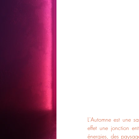
L'Automne est une sai
effet une jonction en
énergies, des paysages