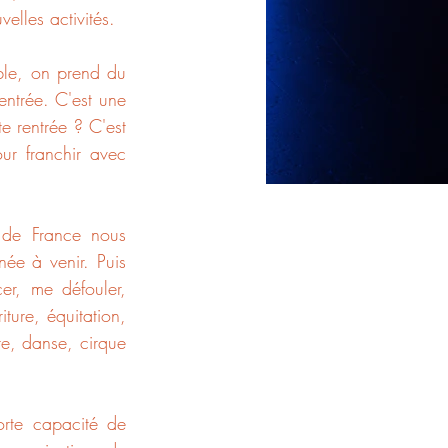
elles activités.
ble, on prend du 
ntrée. C'est une 
e rentrée ? C'est 
r franchir avec 
 de France nous 
née à venir. Puis 
er, me défouler, 
ure, équitation, 
re, danse, cirque 
rte capacité de 