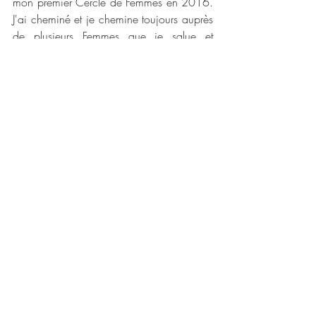
mon premier Cercle de Femmes en 2016. 
J'ai cheminé et je chemine toujours auprès 
de plusieurs Femmes que je salue et 
remercie infiniment. J'ai choisi d'avancer 
auprès d'elles car à travers 
leur parcours, 
leurs expériences, leurs formations, leur 
éthique et aussi leur posture
, elles 
véhiculent des valeurs qui sont importantes 
pour moi. Choisissez des personnes avec 
qui Vous Vous sentez en confiance. Puis 
testez différents Cercles, afin de connaître 
la diversité des pratiques, des groupes, 
des ambiances. 
Rien ne vaut plus que 
l'expérience.
Toutefois, attention à la posture et à 
l'éthique de la personne qui encadre. 
Veillez à ce que la personne n'ait pas 
l'intention de Vous sauver ou de Vous dire 
ce que Vous avez à faire. Cela est à 