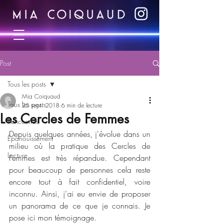
Post
Tous les posts
Mia Coiquaud
Tous les posts
25 sept. 2018
6 min de lecture
Les Cercles de Femmes
Rencontres
Depuis quelques années, j'évolue dans un 
Épanouissement
milieu où la pratique des Cercles de 
Lecture
Femmes est très répandue. Cependant 
pour beaucoup de personnes cela reste 
encore tout à fait confidentiel, voire 
inconnu. Ainsi, j'ai eu envie de proposer 
un panorama de ce que je connais. Je 
pose ici mon témoignage.